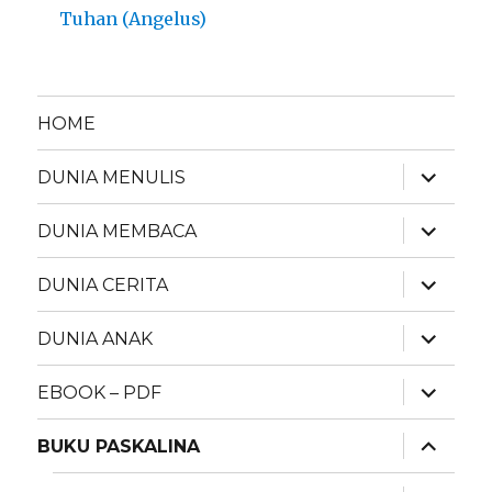
Tuhan (Angelus)
HOME
expand
DUNIA MENULIS
child
menu
expand
DUNIA MEMBACA
child
menu
expand
DUNIA CERITA
child
menu
expand
DUNIA ANAK
child
menu
expand
EBOOK – PDF
child
menu
expand
BUKU PASKALINA
child
menu