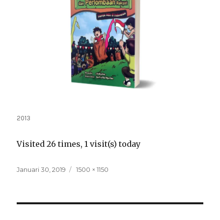
2013
Visited 26 times, 1 visit(s) today
Posted
Full
Januari 30, 2019
1500 × 1150
on
size