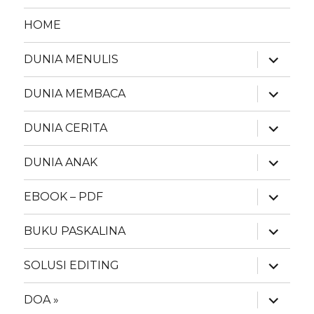
HOME
expand
DUNIA MENULIS
child
menu
expand
DUNIA MEMBACA
child
menu
expand
DUNIA CERITA
child
menu
expand
DUNIA ANAK
child
menu
expand
EBOOK – PDF
child
menu
expand
BUKU PASKALINA
child
menu
expand
SOLUSI EDITING
child
menu
expand
DOA »
child