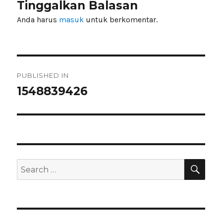
Tinggalkan Balasan
Anda harus
masuk
untuk berkomentar.
Navigasi
PUBLISHED IN
pos
1548839426
SEA
Search
for: