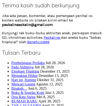
Terima kasih sudah berkunjung
Jika ada pesan, komentar, atau pertanyaan perihal isi
konten website ini silakan kirim email ke
paskalinaaskalin@gmail.com
Kunjungi rak buku-buku aktivitas anak, persiapan masuk
SD, christmas activities
Paskalina
dan aneka buku "bebas
finansial" oleh
Beneficio999
Tulisan Terbaru
Pembelajaran Perilaku
Juli 28, 2026
Pada Akhirnya
Juli 28, 2026
Elephant Thinking
Desember 15, 2025
Memaknai Hidup
Desember 13, 2025
Hari ini, Harimu
Oktober 31, 2025
Mencari Gasing
Agustus 12, 2025
Bisakah…
Juni 6, 2025
Buku & Segelas Kopi
Juni 3, 2025
Doa Ratu Surga
Mei 8, 2025
RUMAH BARU
April 30, 2025
TAK LAGI SAMA
April 25, 2025