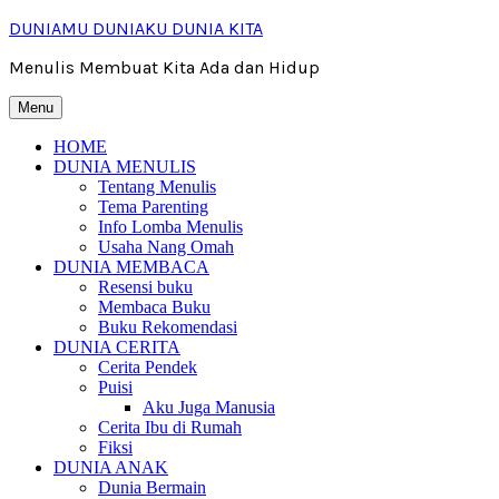
Skip
DUNIAMU DUNIAKU DUNIA KITA
to
content
Menulis Membuat Kita Ada dan Hidup
Menu
HOME
DUNIA MENULIS
Tentang Menulis
Tema Parenting
Info Lomba Menulis
Usaha Nang Omah
DUNIA MEMBACA
Resensi buku
Membaca Buku
Buku Rekomendasi
DUNIA CERITA
Cerita Pendek
Puisi
Aku Juga Manusia
Cerita Ibu di Rumah
Fiksi
DUNIA ANAK
Dunia Bermain