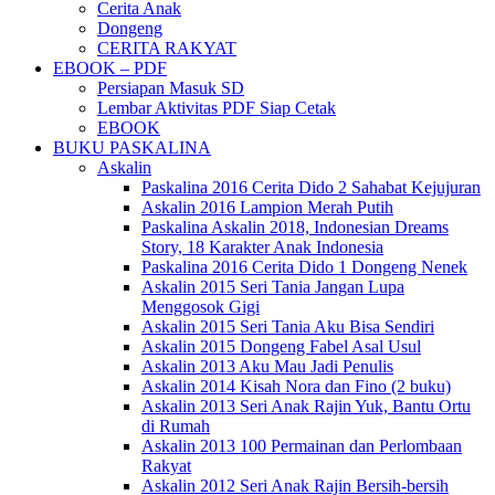
Cerita Anak
Dongeng
CERITA RAKYAT
EBOOK – PDF
Persiapan Masuk SD
Lembar Aktivitas PDF Siap Cetak
EBOOK
BUKU PASKALINA
Askalin
Paskalina 2016 Cerita Dido 2 Sahabat Kejujuran
Askalin 2016 Lampion Merah Putih
Paskalina Askalin 2018, Indonesian Dreams
Story, 18 Karakter Anak Indonesia
Paskalina 2016 Cerita Dido 1 Dongeng Nenek
Askalin 2015 Seri Tania Jangan Lupa
Menggosok Gigi
Askalin 2015 Seri Tania Aku Bisa Sendiri
Askalin 2015 Dongeng Fabel Asal Usul
Askalin 2013 Aku Mau Jadi Penulis
Askalin 2014 Kisah Nora dan Fino (2 buku)
Askalin 2013 Seri Anak Rajin Yuk, Bantu Ortu
di Rumah
Askalin 2013 100 Permainan dan Perlombaan
Rakyat
Askalin 2012 Seri Anak Rajin Bersih-bersih