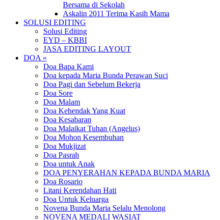
Bersama di Sekolah
Askalin 2011 Terima Kasih Mama
SOLUSI EDITING
Solusi Editing
EYD – KBBI
JASA EDITING LAYOUT
DOA »
Doa Bapa Kami
Doa kepada Maria Bunda Perawan Suci
Doa Pagi dan Sebelum Bekerja
Doa Sore
Doa Malam
Doa Kehendak Yang Kuat
Doa Kesabaran
Doa Malaikat Tuhan (Angelus)
Doa Mohon Kesembuhan
Doa Mukjizat
Doa Pasrah
Doa untuk Anak
DOA PENYERAHAN KEPADA BUNDA MARIA
Doa Rosario
Litani Kerendahan Hati
Doa Untuk Keluarga
Novena Bunda Maria Selalu Menolong
NOVENA MEDALI WASIAT