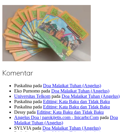
Komentar
Paskalina
pada
Doa Malaikat Tuhan (Angelus)
Eko Purnomo
pada
Doa Malaikat Tuhan (Angelus)
Universitas Telkom
pada
Doa Malaikat Tuhan (Angelus)
Paskalina
pada
Editing: Kata Baku dan Tidak Baku
Paskalina
pada
Editing: Kata Baku dan Tidak Baku
Dessy
pada
Editing: Kata Baku dan Tidak Baku
Angelus Doa | parokijetis.com - Inicarbr.Com
pada
Doa
Malaikat Tuhan (Angelus)
SYLVIA
pada
Doa Malaikat Tuhan (Angelus)