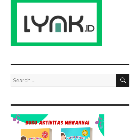
SEA
Search
for: