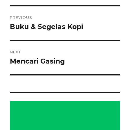
Navigasi
PREVIOUS
pos
Buku & Segelas Kopi
Previous
post:
NEXT
Mencari Gasing
Next
post: