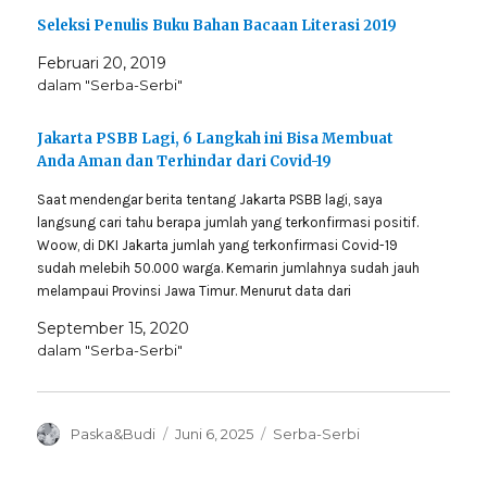
Seleksi Penulis Buku Bahan Bacaan Literasi 2019
Februari 20, 2019
dalam "Serba-Serbi"
Jakarta PSBB Lagi, 6 Langkah ini Bisa Membuat
Anda Aman dan Terhindar dari Covid-19
Saat mendengar berita tentang Jakarta PSBB lagi, saya
langsung cari tahu berapa jumlah yang terkonfirmasi positif.
Woow, di DKI Jakarta jumlah yang terkonfirmasi Covid-19
sudah melebih 50.000 warga. Kemarin jumlahnya sudah jauh
melampaui Provinsi Jawa Timur. Menurut data dari
https://covid19.go.id/ 13 September 2020 pukul 18.33 WIB,
September 15, 2020
warga Jakarta yang terkonfirmasi…
dalam "Serba-Serbi"
Author
Posted
Categories
Paska&Budi
Juni 6, 2025
Serba-Serbi
on