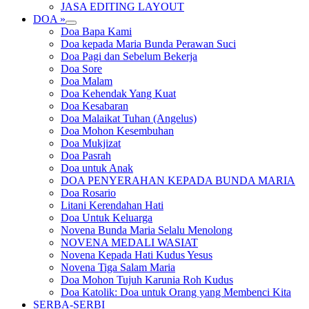
JASA EDITING LAYOUT
DOA »
expand
Doa Bapa Kami
child
Doa kepada Maria Bunda Perawan Suci
menu
Doa Pagi dan Sebelum Bekerja
Doa Sore
Doa Malam
Doa Kehendak Yang Kuat
Doa Kesabaran
Doa Malaikat Tuhan (Angelus)
Doa Mohon Kesembuhan
Doa Mukjizat
Doa Pasrah
Doa untuk Anak
DOA PENYERAHAN KEPADA BUNDA MARIA
Doa Rosario
Litani Kerendahan Hati
Doa Untuk Keluarga
Novena Bunda Maria Selalu Menolong
NOVENA MEDALI WASIAT
Novena Kepada Hati Kudus Yesus
Novena Tiga Salam Maria
Doa Mohon Tujuh Karunia Roh Kudus
Doa Katolik: Doa untuk Orang yang Membenci Kita
SERBA-SERBI