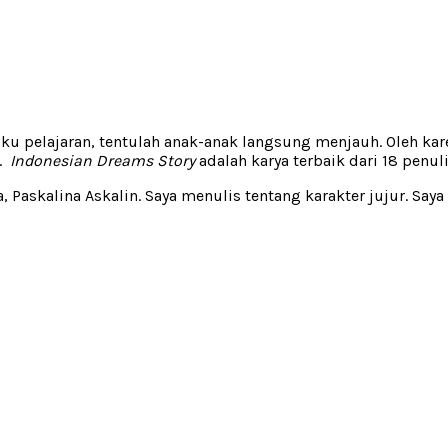
buku pelajaran, tentulah anak-anak langsung menjauh. Oleh ka
a.
Indonesian Dreams Story
adalah karya terbaik dari 18 penul
a, Paskalina Askalin. Saya menulis tentang karakter jujur. Sa