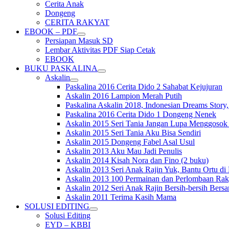
Cerita Anak
menu
Dongeng
CERITA RAKYAT
EBOOK – PDF
expand
Persiapan Masuk SD
child
Lembar Aktivitas PDF Siap Cetak
menu
EBOOK
BUKU PASKALINA
expand
Askalin
child
expand
Paskalina 2016 Cerita Dido 2 Sahabat Kejujuran
menu
child
Askalin 2016 Lampion Merah Putih
menu
Paskalina Askalin 2018, Indonesian Dreams Story
Paskalina 2016 Cerita Dido 1 Dongeng Nenek
Askalin 2015 Seri Tania Jangan Lupa Menggosok
Askalin 2015 Seri Tania Aku Bisa Sendiri
Askalin 2015 Dongeng Fabel Asal Usul
Askalin 2013 Aku Mau Jadi Penulis
Askalin 2014 Kisah Nora dan Fino (2 buku)
Askalin 2013 Seri Anak Rajin Yuk, Bantu Ortu d
Askalin 2013 100 Permainan dan Perlombaan Rak
Askalin 2012 Seri Anak Rajin Bersih-bersih Bers
Askalin 2011 Terima Kasih Mama
SOLUSI EDITING
expand
Solusi Editing
child
EYD – KBBI
menu