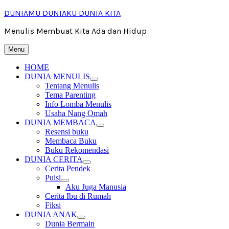
Skip
DUNIAMU DUNIAKU DUNIA KITA
to
content
Menulis Membuat Kita Ada dan Hidup
Menu
HOME
DUNIA MENULIS
expand
Tentang Menulis
child
Tema Parenting
menu
Info Lomba Menulis
Usaha Nang Omah
DUNIA MEMBACA
expand
Resensi buku
child
Membaca Buku
menu
Buku Rekomendasi
DUNIA CERITA
expand
Cerita Pendek
child
Puisi
menu
expand
Aku Juga Manusia
child
Cerita Ibu di Rumah
menu
Fiksi
DUNIA ANAK
expand
Dunia Bermain
child