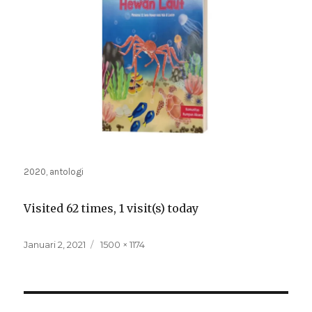
2020, antologi
Visited 62 times, 1 visit(s) today
Posted
Full
Januari 2, 2021
1500 × 1174
on
size