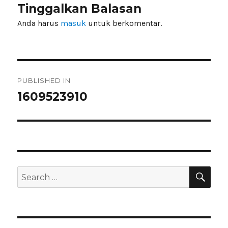
Tinggalkan Balasan
Anda harus
masuk
untuk berkomentar.
Navigasi
PUBLISHED IN
pos
1609523910
SEA
Search
for: