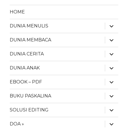
HOME
expand
DUNIA MENULIS
child
menu
expand
DUNIA MEMBACA
child
menu
expand
DUNIA CERITA
child
menu
expand
DUNIA ANAK
child
menu
expand
EBOOK – PDF
child
menu
expand
BUKU PASKALINA
child
menu
expand
SOLUSI EDITING
child
menu
expand
DOA »
child