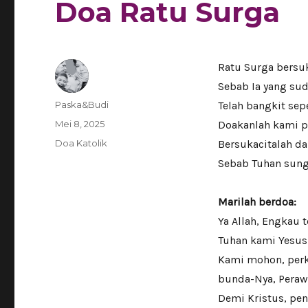
Doa Ratu Surga
Ratu Surga bersuk
Sebab Ia yang su
Author
Paska&Budi
Telah bangkit sep
Posted
Mei 8, 2025
Doakanlah kami p
on
Categories
Doa Katolik
Bersukacitalah d
Sebab Tuhan sung
Marilah berdoa:
Ya Allah, Engkau
Tuhan kami Yesus 
Kami mohon, perk
bunda-Nya, Peraw
Demi Kristus, pen