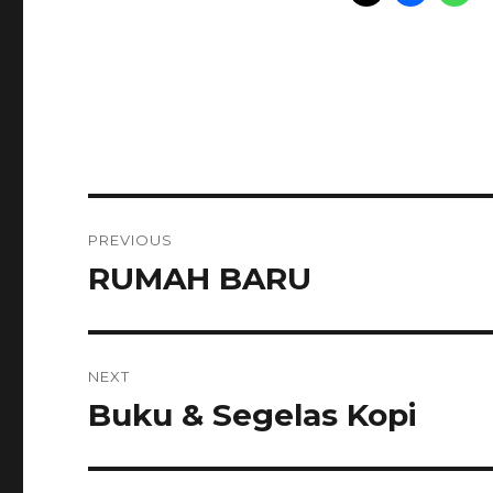
Navigasi
PREVIOUS
pos
RUMAH BARU
Previous
post:
NEXT
Buku & Segelas Kopi
Next
post: