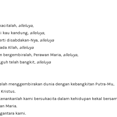
acitalah,
alleluya,
di kau kandung,
alleluya,
erti disabdakan-Nya,
alleluya
ada Allah,
alleluya
an bergembiralah, Perawan Maria,
alleluya
,
guh telah bangkit,
alleluya
 telah menggembirakan dunia dengan kebangkitan Putra-Mu,
Kristus.
enankanlah kami bersukacita dalam kehidupan kekal bersa
an Maria.
gantara kami.