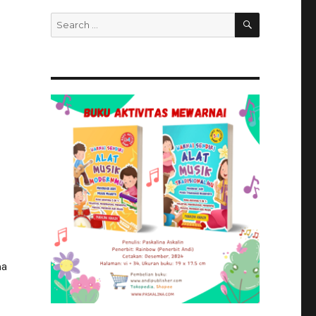
SEARCH
Search
for:
ma