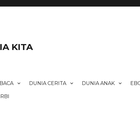
A KITA
BACA
DUNIA CERITA
DUNIA ANAK
EBO
RBI