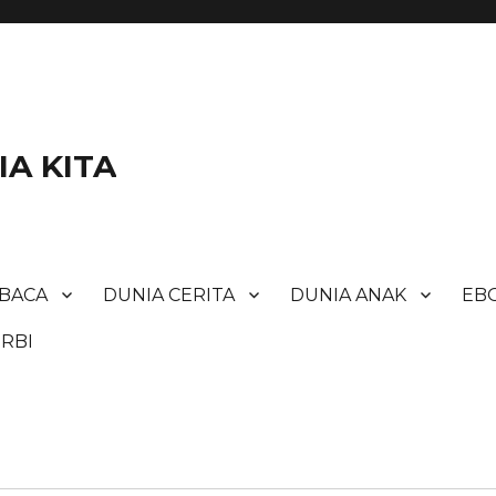
A KITA
BACA
DUNIA CERITA
DUNIA ANAK
EBO
RBI