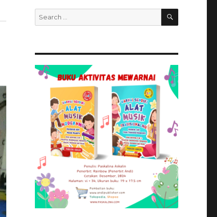
SEARCH
Search
for: