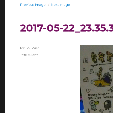
Previous Image
Next Image
2017-05-22_23.35.
Posted
Mei 22, 2017
on
Full
1798 × 2367
size