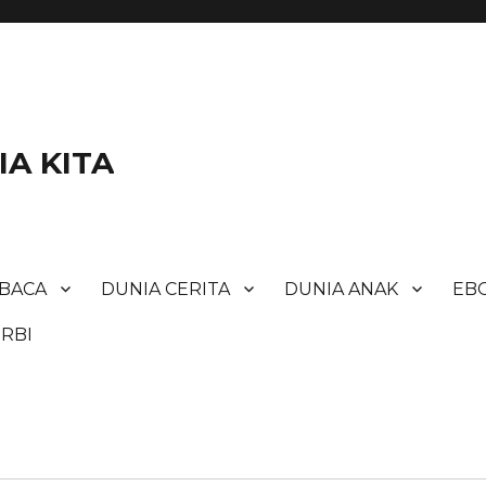
A KITA
BACA
DUNIA CERITA
DUNIA ANAK
EBO
RBI