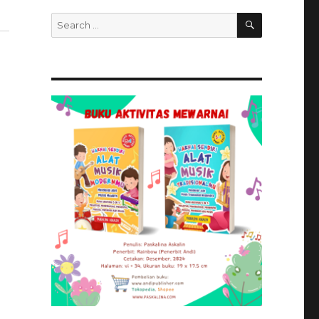
SEARCH
Search
for: