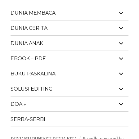
child
menu
expand
DUNIA MEMBACA
child
menu
expand
DUNIA CERITA
child
menu
expand
DUNIA ANAK
child
menu
expand
EBOOK – PDF
child
menu
expand
BUKU PASKALINA
child
menu
expand
SOLUSI EDITING
child
menu
expand
DOA »
child
menu
SERBA-SERBI
DUNIAMU DUNIAKU DUNIA KITA
Proudly powered by