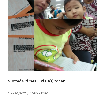
Visited 8 times, 1 visit(s) today
Posted
Full
Juni 26, 2017
1080 × 1080
on
size