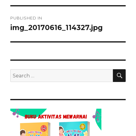
Navigasi
PUBLISHED IN
pos
img_20170616_114327.jpg
SEA
Search
for: