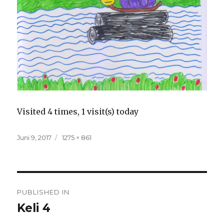
Visited 4 times, 1 visit(s) today
Posted
Full
Juni 9, 2017
1275 × 861
on
size
Navigasi
PUBLISHED IN
pos
Keli 4