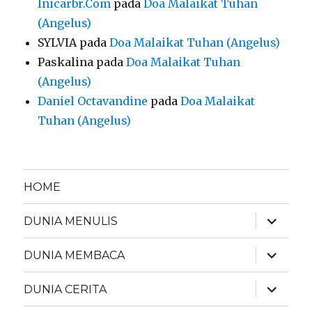
Inicarbr.Com
pada
Doa Malaikat Tuhan
(Angelus)
SYLVIA
pada
Doa Malaikat Tuhan (Angelus)
Paskalina
pada
Doa Malaikat Tuhan
(Angelus)
Daniel Octavandine
pada
Doa Malaikat
Tuhan (Angelus)
HOME
expand
DUNIA MENULIS
child
menu
expand
DUNIA MEMBACA
child
menu
expand
DUNIA CERITA
child
menu