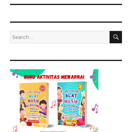
SEA
Search
for: