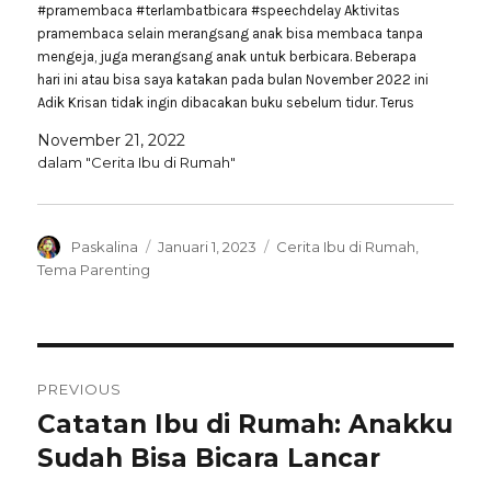
#pramembaca #terlambatbicara #speechdelay Aktivitas
pramembaca selain merangsang anak bisa membaca tanpa
mengeja, juga merangsang anak untuk berbicara. Beberapa
hari ini atau bisa saya katakan pada bulan November 2022 ini
Adik Krisan tidak ingin dibacakan buku sebelum tidur. Terus
apa yang dilakukan sebelum tidur?Adik Krisan menyukai
November 21, 2022
aktivitas menyanyikan lagu sebelum tidur.…
dalam "Cerita Ibu di Rumah"
Author
Posted
Categories
Paskalina
Januari 1, 2023
Cerita Ibu di Rumah
,
on
Tema Parenting
Navigasi
PREVIOUS
pos
Catatan Ibu di Rumah: Anakku
Previous
post:
Sudah Bisa Bicara Lancar