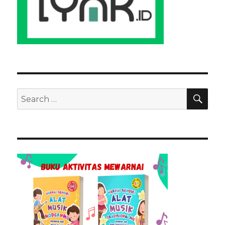
SEA
Search
for: