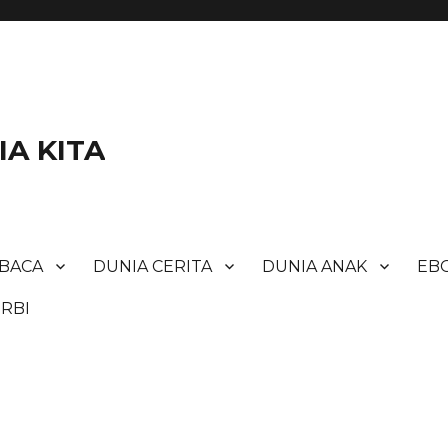
A KITA
BACA
DUNIA CERITA
DUNIA ANAK
EBO
RBI