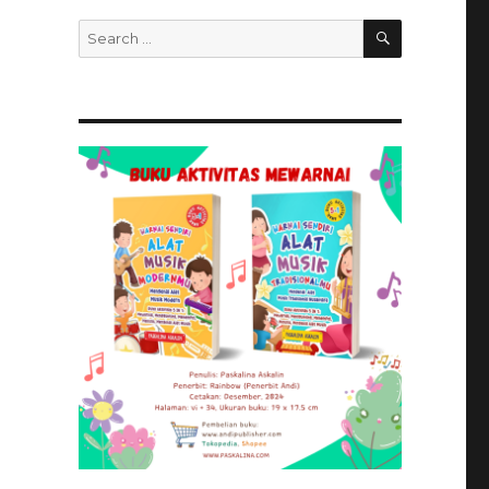
SEARCH
Search
for: