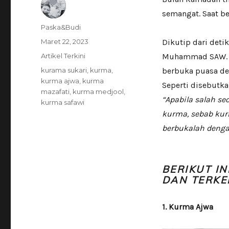
semangat. Saat b
Author
Paska&Budi
Posted
Maret 22, 2023
Dikutip dari det
on
Categories
Artikel Terkini
Muhammad SAW. B
Tags
kurama sukari
,
kurma
,
berbuka puasa d
kurma ajwa
,
kurma
Seperti disebutk
mazafati
,
kurma medjool
,
“Apabila salah se
kurma safawi
kurma, sebab kur
berbukalah dengan
BERIKUT I
DAN TERK
1. Kurma Ajwa