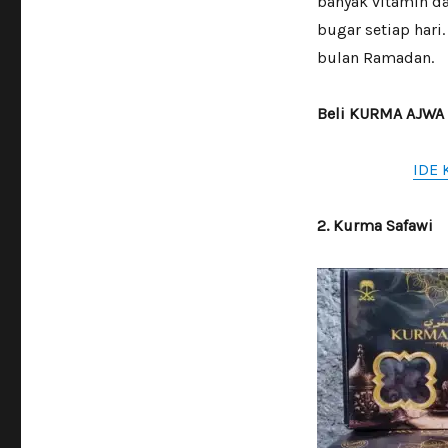
banyak vitamin da
bugar setiap hari
bulan Ramadan.
Beli KURMA AJWA
IDE 
2. Kurma Safawi