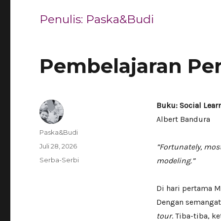
Penulis:
Paska&Budi
Pembelajaran Per
Buku: Social Lear
Albert Bandura
Author
Paska&Budi
Posted
Juli 28, 2026
”Fortunately, mos
on
Categories
Serba-Serbi
modeling.”
Di hari pertama 
Dengan semangat
tour
. Tiba-tiba, 