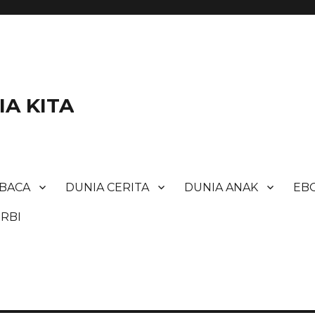
A KITA
BACA
DUNIA CERITA
DUNIA ANAK
EBO
RBI