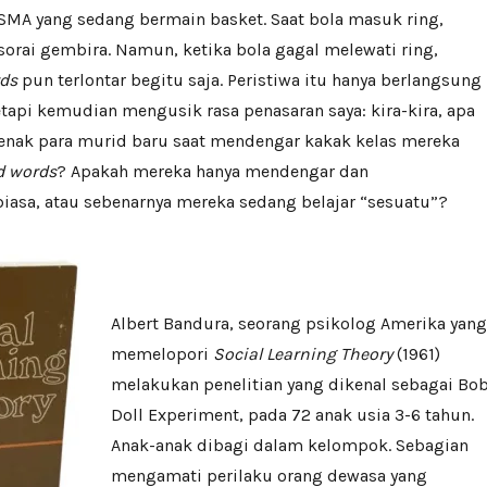
SMA yang sedang bermain basket. Saat bola masuk ring,
orai gembira. Namun, ketika bola gagal melewati ring,
ds
pun terlontar begitu saja. Peristiwa itu hanya berlangsung
etapi kemudian mengusik rasa penasaran saya: kira-kira, apa
enak para murid baru saat mendengar kakak kelas mereka
d words
? Apakah mereka hanya mendengar dan
asa, atau sebenarnya mereka sedang belajar “sesuatu”?
Albert Bandura, seorang psikolog Amerika yang
memelopori
Social Learning Theory
(1961)
melakukan penelitian yang dikenal sebagai Bo
Doll Experiment, pada 72 anak usia 3-6 tahun.
Anak-anak dibagi dalam kelompok. Sebagian
mengamati perilaku orang dewasa yang