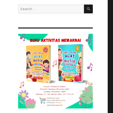
SEARCH
Search
for: