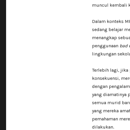
muncul kembali k
Dalam konteks MP
sedang belajar m
menangkap sebuah
penggunaan
bad 
lingkungan sekol
Terlebih lagi, ji
konsekuensi, mere
dengan pengalama
yang diamatinya p
semua murid baru
yang mereka amat
pemahaman mereka
dilakukan.