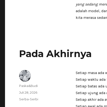
yang sedang merek
adalah model, dan
kita merasa sedan
Pada Akhirnya
Setiap masa ada 
Setiap waktu ada
Author
Paska&Budi
Setiap batas ada 
Posted
Juli 28, 2026
Setiap ujung ada 
on
Categories
Serba-Serbi
Setiap akhir ada 
Setiap awal ada 