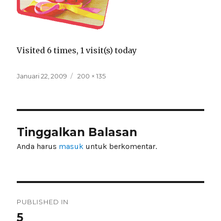
Visited 6 times, 1 visit(s) today
Posted
Full
Januari 22, 2009
200 × 135
on
size
Tinggalkan Balasan
Anda harus
masuk
untuk berkomentar.
Navigasi
PUBLISHED IN
pos
5