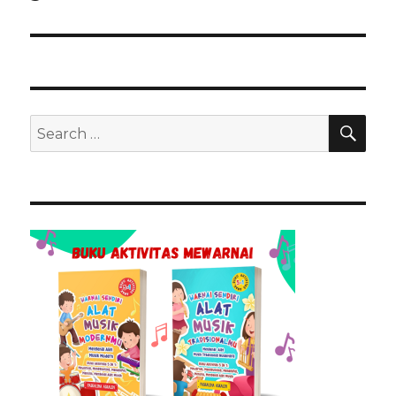
SEA
Search
for: