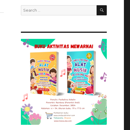
SEARCH
Search
for: