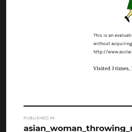
This is an evalua
without acquiring
http://www.accla
Visited 3 times, 
Navigasi
PUBLISHED IN
pos
asian_woman_throwing_m