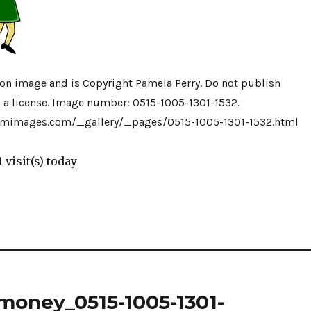
tion image and is Copyright Pamela Perry. Do not publish
 a license. Image number: 0515-1005-1301-1532.
imimages.com/_gallery/_pages/0515-1005-1301-1532.html
1 visit(s) today
oney_0515-1005-1301-