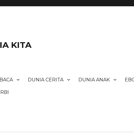
A KITA
BACA
DUNIA CERITA
DUNIA ANAK
EBO
RBI