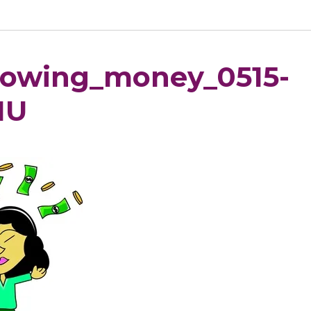
rowing_money_0515-
MU