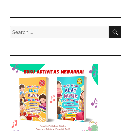
SEA
Search
for: