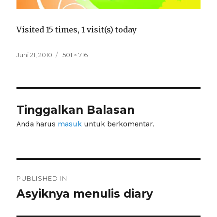
Visited 15 times, 1 visit(s) today
Posted
Full
Juni 21, 2010
501 × 716
on
size
Tinggalkan Balasan
Anda harus
masuk
untuk berkomentar.
Navigasi
PUBLISHED IN
pos
Asyiknya menulis diary