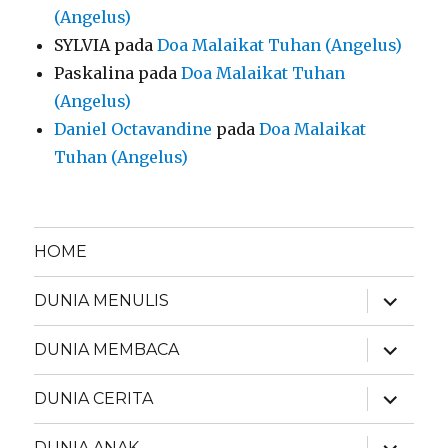
(Angelus)
SYLVIA
pada
Doa Malaikat Tuhan (Angelus)
Paskalina
pada
Doa Malaikat Tuhan
(Angelus)
Daniel Octavandine
pada
Doa Malaikat
Tuhan (Angelus)
HOME
expand
DUNIA MENULIS
child
menu
expand
DUNIA MEMBACA
child
menu
expand
DUNIA CERITA
child
menu
expand
DUNIA ANAK