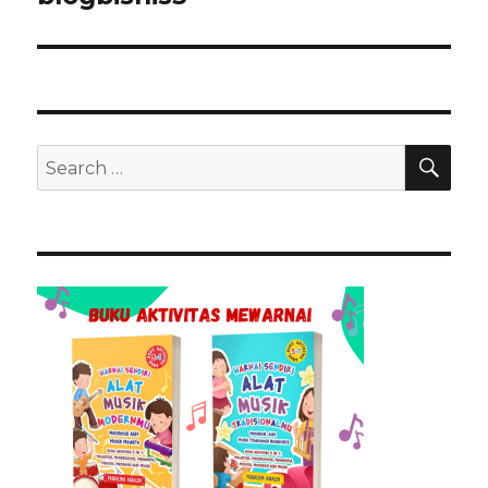
SEA
Search
for: