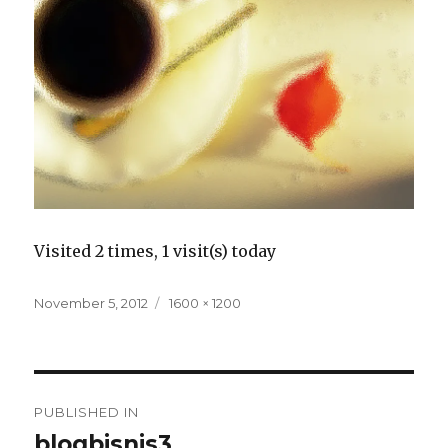
Visited 2 times, 1 visit(s) today
Posted
Full
November 5, 2012
1600 × 1200
on
size
Navigasi
PUBLISHED IN
pos
blogbisnis3