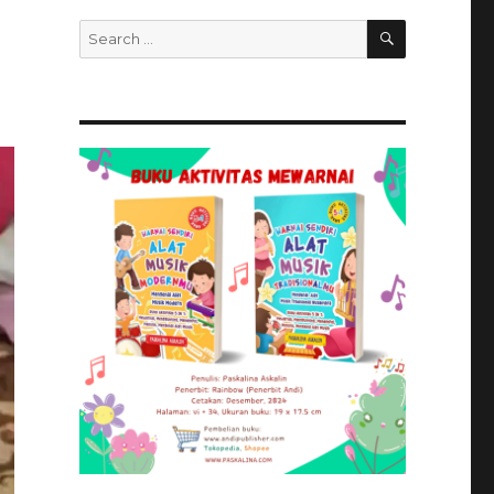
SEARCH
Search
for: