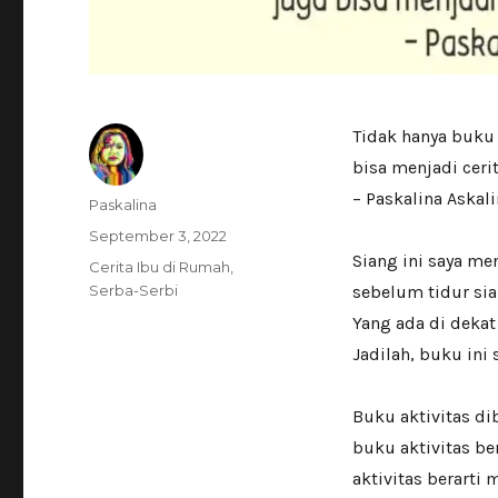
Tidak hanya buku 
bisa menjadi cerit
– Paskalina Askali
Author
Paskalina
Posted
September 3, 2022
on
Siang ini saya me
Categories
Cerita Ibu di Rumah
,
Serba-Serbi
sebelum tidur si
Yang ada di deka
Jadilah, buku ini
Buku aktivitas d
buku aktivitas b
aktivitas berarti