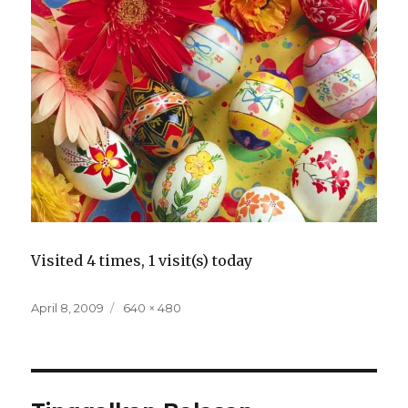
Visited 4 times, 1 visit(s) today
Posted
Full
April 8, 2009
640 × 480
on
size