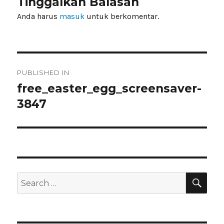
Tinggalkan Balasan
Anda harus
masuk
untuk berkomentar.
Navigasi
PUBLISHED IN
pos
free_easter_egg_screensaver-
3847
SEA
Search
for: