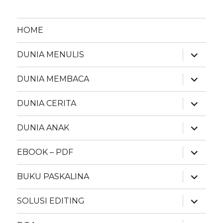
HOME
expand
DUNIA MENULIS
child
menu
expand
DUNIA MEMBACA
child
menu
expand
DUNIA CERITA
child
menu
expand
DUNIA ANAK
child
menu
expand
EBOOK – PDF
child
menu
expand
BUKU PASKALINA
child
menu
expand
SOLUSI EDITING
child
menu
expand