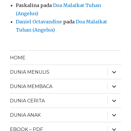
Paskalina
pada
Doa Malaikat Tuhan
(Angelus)
Daniel Octavandine
pada
Doa Malaikat
Tuhan (Angelus)
HOME
expand
DUNIA MENULIS
child
menu
expand
DUNIA MEMBACA
child
menu
expand
DUNIA CERITA
child
menu
expand
DUNIA ANAK
child
menu
expand
EBOOK – PDF