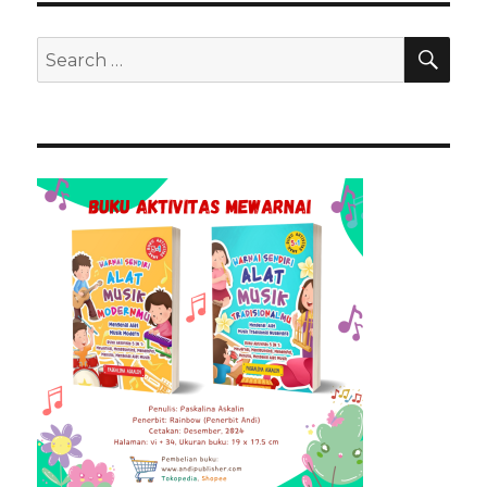
SEA
Search
for: