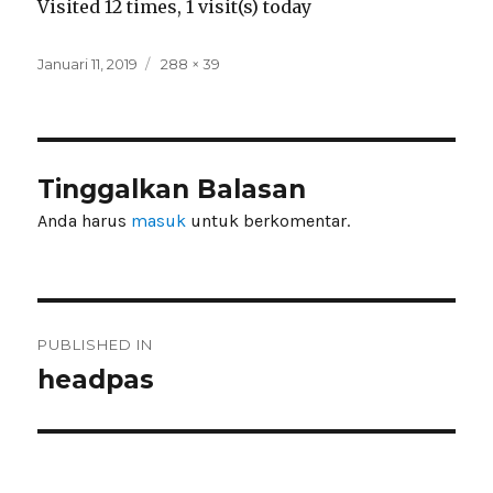
Visited 12 times, 1 visit(s) today
Posted
Full
Januari 11, 2019
288 × 39
on
size
Tinggalkan Balasan
Anda harus
masuk
untuk berkomentar.
Navigasi
PUBLISHED IN
pos
headpas