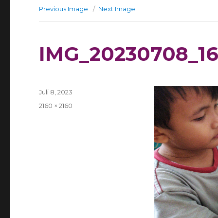
Previous Image
Next Image
IMG_20230708_16
Posted
Juli 8, 2023
on
Full
2160 × 2160
size