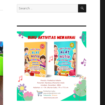
SEARCH
Search
for: