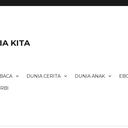
A KITA
BACA
DUNIA CERITA
DUNIA ANAK
EBO
RBI