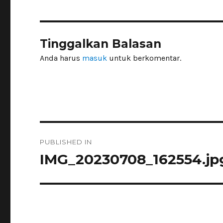
Tinggalkan Balasan
Anda harus
masuk
untuk berkomentar.
Navigasi
PUBLISHED IN
pos
IMG_20230708_162554.jp