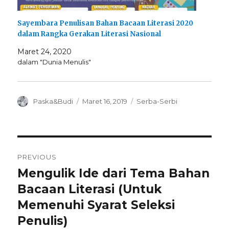
Sayembara Penulisan Bahan Bacaan Literasi 2020
dalam Rangka Gerakan Literasi Nasional
Maret 24, 2020
dalam "Dunia Menulis"
Author
Posted
Categories
Paska&Budi
Maret 16, 2019
Serba-Serbi
on
Navigasi
PREVIOUS
pos
Mengulik Ide dari Tema Bahan
Previous
post:
Bacaan Literasi (Untuk
Memenuhi Syarat Seleksi
Penulis)