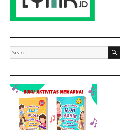
SEA
Search
for: