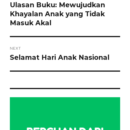
pos
Ulasan Buku: Mewujudkan
Previous
post:
Khayalan Anak yang Tidak
Masuk Akal
NEXT
Selamat Hari Anak Nasional
Next
post: