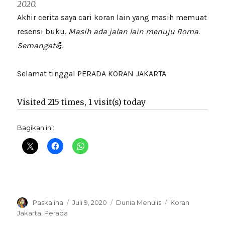
2020.
Akhir cerita saya cari koran lain yang masih memuat
resensi buku.
Masih ada jalan lain menuju Roma.
Semangat💪
Selamat tinggal PERADA KORAN JAKARTA
Visited 215 times, 1 visit(s) today
Bagikan ini:
Author
Posted
Categories
Tags
Paskalina
Juli 9, 2020
Dunia Menulis
Koran
on
Jakarta
,
Perada