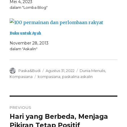
Mei 4, 2023
dalam "Lomba Blog"
Buku untuk Ayah
November 28, 2013
dalam "Askalin"
Author
Posted
Categories
Paska&Budi
Agustus 31, 2022
Dunia Menulis
,
on
Tags
Kompasiana
kompasiana
,
paskalina askalin
Navigasi
PREVIOUS
pos
Hari yang Berbeda, Menjaga
Previous
post:
Pikiran Tetap Positif