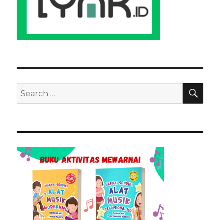
SEA
Search
for: