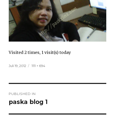
Visited 2 times, 1 visit(s) today
Posted
Full
Juli 19, 2012
1111 × 694
on
size
Navigasi
PUBLISHED IN
pos
paska blog 1