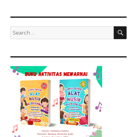
SEA
Search
for: