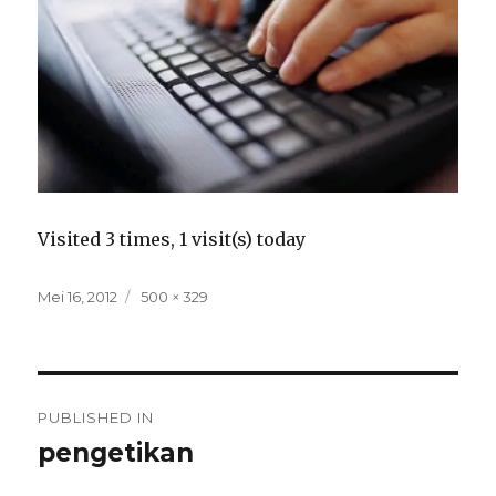
Visited 3 times, 1 visit(s) today
Posted
Full
Mei 16, 2012
500 × 329
on
size
Navigasi
PUBLISHED IN
pos
pengetikan