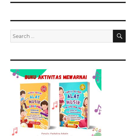
SEA
Search
for: