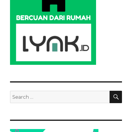
SEA
Search
for: