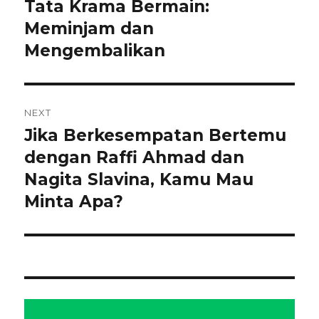
pos
Tata Krama Bermain:
Previous
post:
Meminjam dan
Mengembalikan
NEXT
Jika Berkesempatan Bertemu
Next
post:
dengan Raffi Ahmad dan
Nagita Slavina, Kamu Mau
Minta Apa?