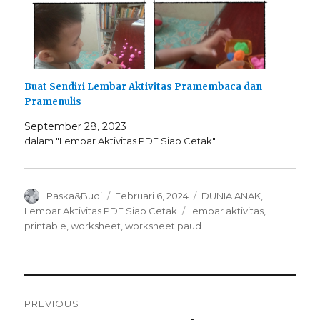
Buat Sendiri Lembar Aktivitas Pramembaca dan
Pramenulis
September 28, 2023
dalam "Lembar Aktivitas PDF Siap Cetak"
Author
Posted
Categories
Paska&Budi
Februari 6, 2024
DUNIA ANAK
,
on
Tags
Lembar Aktivitas PDF Siap Cetak
lembar aktivitas
,
printable
,
worksheet
,
worksheet paud
Navigasi
PREVIOUS