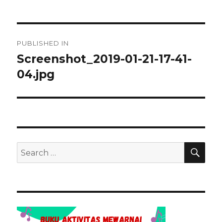
Navigasi
PUBLISHED IN
pos
Screenshot_2019-01-21-17-41-
04.jpg
SEA
Search
for: