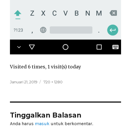
Visited 6 times, 1 visit(s) today
Posted
Full
Januari 21, 2019
720 × 1280
on
size
Tinggalkan Balasan
Anda harus
masuk
untuk berkomentar.