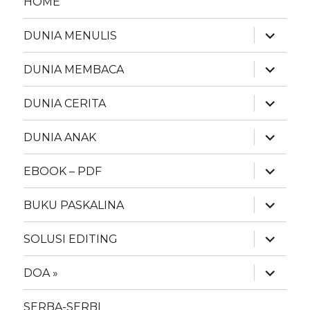
HOME
expand
DUNIA MENULIS
child
menu
expand
DUNIA MEMBACA
child
menu
expand
DUNIA CERITA
child
menu
expand
DUNIA ANAK
child
menu
expand
EBOOK – PDF
child
menu
expand
BUKU PASKALINA
child
menu
expand
SOLUSI EDITING
child
menu
expand
DOA »
child
menu
SERBA-SERBI