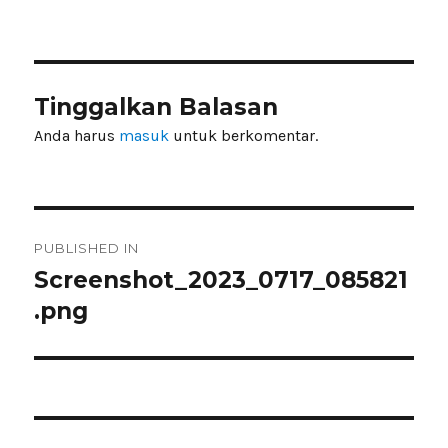
on
size
Tinggalkan Balasan
Anda harus
masuk
untuk berkomentar.
Navigasi
PUBLISHED IN
pos
Screenshot_2023_0717_085821
.png