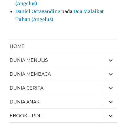
(Angelus)
Daniel Octavandine
pada
Doa Malaikat
Tuhan (Angelus)
HOME
expand
DUNIA MENULIS
child
menu
expand
DUNIA MEMBACA
child
menu
expand
DUNIA CERITA
child
menu
expand
DUNIA ANAK
child
menu
expand
EBOOK – PDF
child
menu