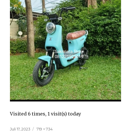
Visited 6 times, 1 visit(s) today
Posted
Full
Juli 17, 2023
719 × 734