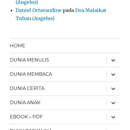
(Angelus)
Daniel Octavandine
pada
Doa Malaikat
Tuhan (Angelus)
HOME
expand
DUNIA MENULIS
child
menu
expand
DUNIA MEMBACA
child
menu
expand
DUNIA CERITA
child
menu
expand
DUNIA ANAK
child
menu
expand
EBOOK – PDF
child
menu
expand