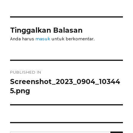
on
size
Tinggalkan Balasan
Anda harus
masuk
untuk berkomentar.
Navigasi
PUBLISHED IN
pos
Screenshot_2023_0904_10344
5.png