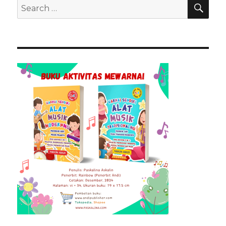
SEA
Search
for: