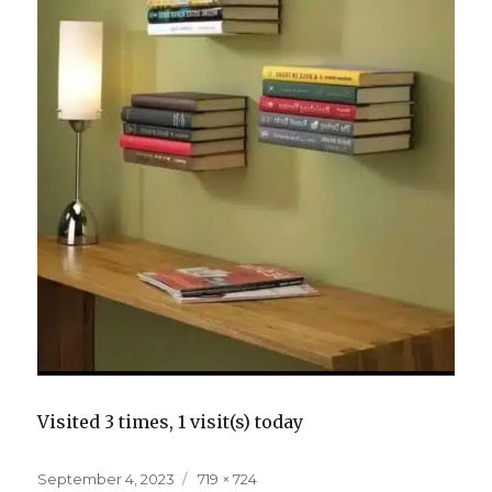
Visited 3 times, 1 visit(s) today
Posted
Full
September 4, 2023
719 × 724