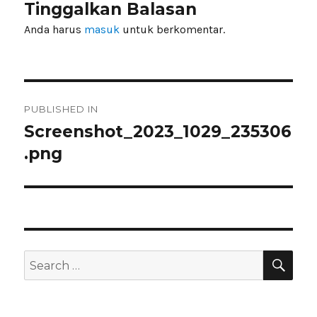
Tinggalkan Balasan
Anda harus
masuk
untuk berkomentar.
Navigasi
PUBLISHED IN
pos
Screenshot_2023_1029_235306
.png
SEA
Search
for: