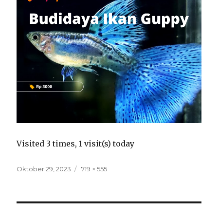
Visited 3 times, 1 visit(s) today
Posted
Full
Oktober 29, 2023
719 × 555
on
size