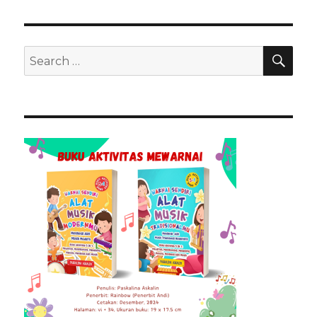
SEA
Search
for: