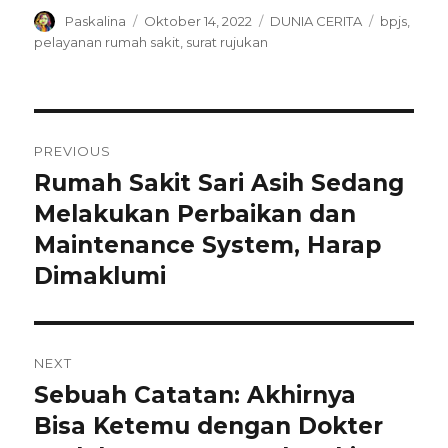
Author
Posted
Categories
Tags
Paskalina
Oktober 14, 2022
DUNIA CERITA
bpjs
,
on
pelayanan rumah sakit
,
surat rujukan
Navigasi
PREVIOUS
pos
Rumah Sakit Sari Asih Sedang
Previous
post:
Melakukan Perbaikan dan
Maintenance System, Harap
Dimaklumi
NEXT
Sebuah Catatan: Akhirnya
Next
post:
Bisa Ketemu dengan Dokter