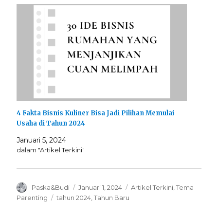
4 Fakta Bisnis Kuliner Bisa Jadi Pilihan Memulai
Usaha di Tahun 2024
Januari 5, 2024
dalam "Artikel Terkini"
Author
Posted
Categories
Paska&Budi
Januari 1, 2024
Artikel Terkini
,
Tema
on
Tags
Parenting
tahun 2024
,
Tahun Baru