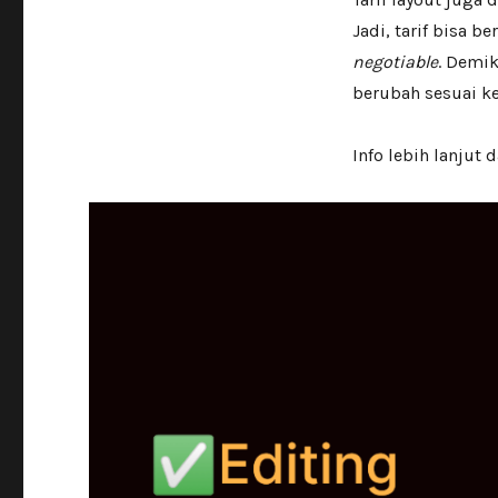
Jadi, tarif bisa b
negotiable
. Demik
berubah sesuai k
Info lebih lanjut