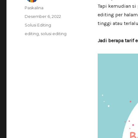
Tapi kemudian si 
Author
Paskalina
editing per halama
Posted
Desember 6, 2022
on
tinggi atau terlal
Categories
Solusi Editing
Tags
editing
,
solusi editing
Jadi berapa tarif 