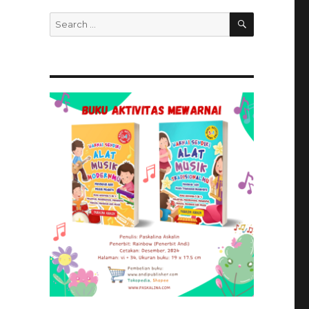
SEARCH
Search
for: