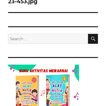
23-453.jpg
SEA
Search
for: