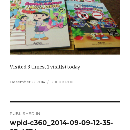
Visited 3 times, 1 visit(s) today
Posted
Full
Desember 22, 2014
2000 × 1200
on
size
Navigasi
PUBLISHED IN
pos
wpid-c360_2014-09-09-12-35-