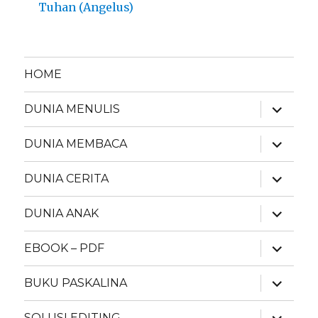
Tuhan (Angelus)
HOME
expand
DUNIA MENULIS
child
menu
expand
DUNIA MEMBACA
child
menu
expand
DUNIA CERITA
child
menu
expand
DUNIA ANAK
child
menu
expand
EBOOK – PDF
child
menu
expand
BUKU PASKALINA
child
menu
expand
SOLUSI EDITING