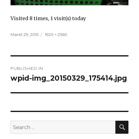
Visited 8 times, 1 visit(s) today
Posted
Full
Maret 29, 2015
1920 × 2560
on
size
Navigasi
PUBLISHED IN
pos
wpid-img_20150329_175414.jpg
SEA
Search
for: