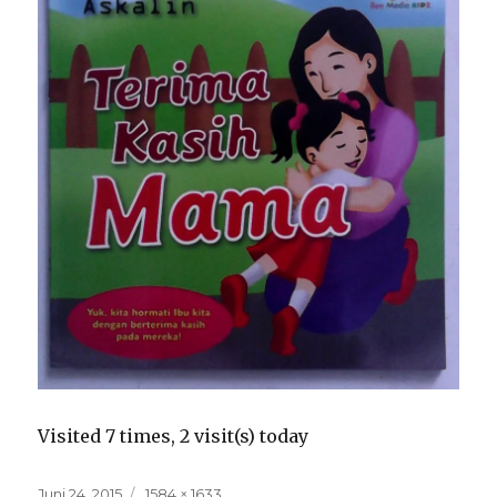
Visited 7 times, 2 visit(s) today
Posted
Full
Juni 24, 2015
1584 × 1633