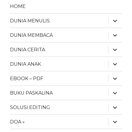
HOME
expand
DUNIA MENULIS
child
menu
expand
DUNIA MEMBACA
child
menu
expand
DUNIA CERITA
child
menu
expand
DUNIA ANAK
child
menu
expand
EBOOK – PDF
child
menu
expand
BUKU PASKALINA
child
menu
expand
SOLUSI EDITING
child
menu
expand
DOA »
child
menu