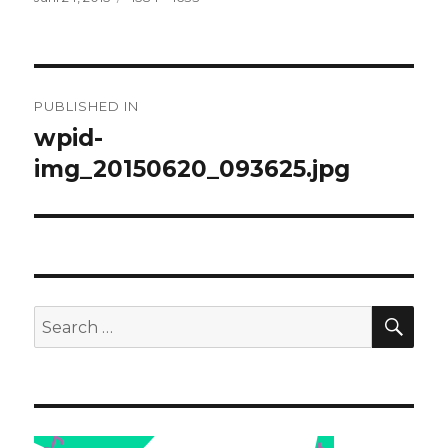
on
size
Navigasi
PUBLISHED IN
pos
wpid-
img_20150620_093625.jpg
SEA
Search
for: