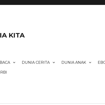
A KITA
BACA
DUNIA CERITA
DUNIA ANAK
EBO
RBI