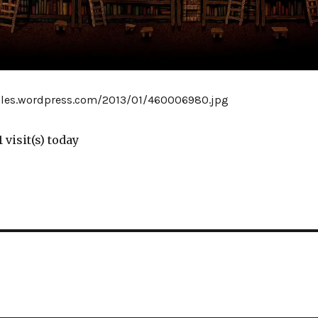
.files.wordpress.com/2013/01/460006980.jpg
1 visit(s) today