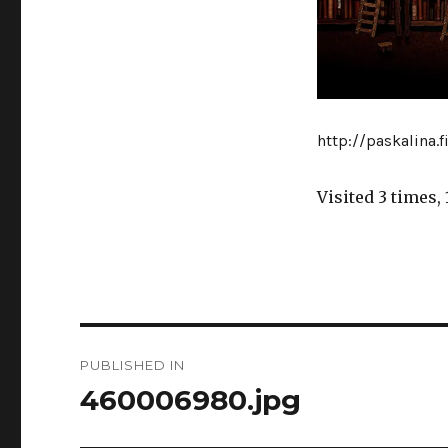
http://paskalina
Visited 3 times, 
Navigasi
PUBLISHED IN
pos
460006980.jpg