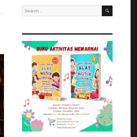
SEARCH
Search
for: