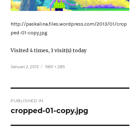
http://paskalina.files.wordpress.com/2013/01/crop
ped-01-copy.jpg
Visited 4 times, 1 visit(s) today
Posted
Full
Januari 2, 2013
980 × 285
on
size
Navigasi
PUBLISHED IN
pos
cropped-01-copy.jpg