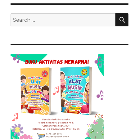
SEA
Search
for: