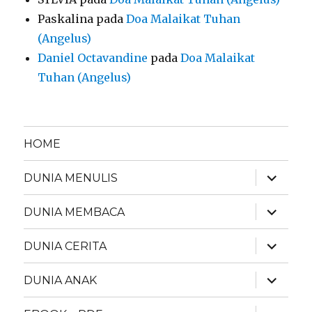
Paskalina
pada
Doa Malaikat Tuhan
(Angelus)
Daniel Octavandine
pada
Doa Malaikat
Tuhan (Angelus)
HOME
expand
DUNIA MENULIS
child
menu
expand
DUNIA MEMBACA
child
menu
expand
DUNIA CERITA
child
menu
expand
DUNIA ANAK
child
menu
expand