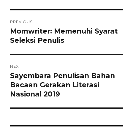
Navigasi
PREVIOUS
pos
Momwriter: Memenuhi Syarat
Previous
post:
Seleksi Penulis
NEXT
Sayembara Penulisan Bahan
Next
post:
Bacaan Gerakan Literasi
Nasional 2019