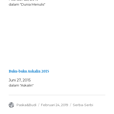
dalam "Dunia Menulis"
Buku-buku Askalin 2015
Juni 27, 2015
dalam "Askalin"
Author
Posted
Categories
Paska&Budi
Februari 24, 2019
Serba-Serbi
on