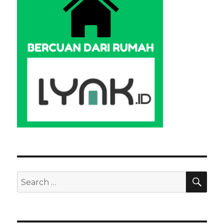
SEA
Search
for: