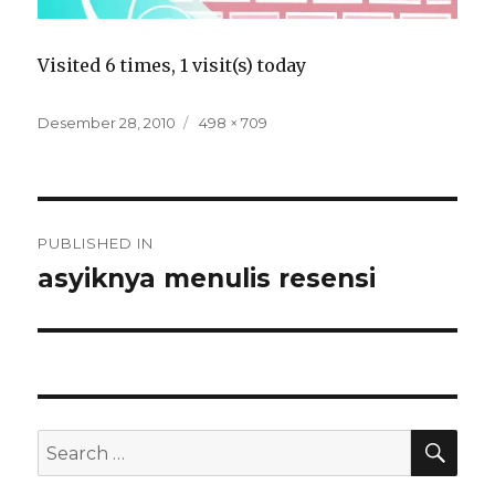
Visited 6 times, 1 visit(s) today
Posted
Full
Desember 28, 2010
498 × 709
on
size
Navigasi
PUBLISHED IN
pos
asyiknya menulis resensi
SEA
Search
for: