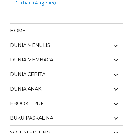
Tuhan (Angelus)
HOME
expand
DUNIA MENULIS
child
menu
expand
DUNIA MEMBACA
child
menu
expand
DUNIA CERITA
child
menu
expand
DUNIA ANAK
child
menu
expand
EBOOK – PDF
child
menu
expand
BUKU PASKALINA
child
menu
expand
SOLUSI EDITING