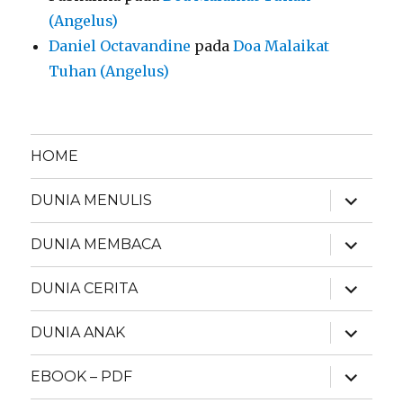
(Angelus)
Daniel Octavandine
pada
Doa Malaikat
Tuhan (Angelus)
HOME
expand
DUNIA MENULIS
child
menu
expand
DUNIA MEMBACA
child
menu
expand
DUNIA CERITA
child
menu
expand
DUNIA ANAK
child
menu
expand
EBOOK – PDF
child
menu