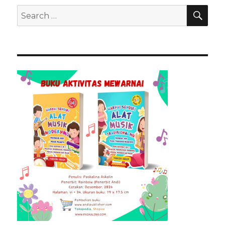
SEA
Search
for: