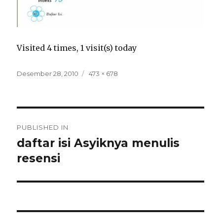
Visited 4 times, 1 visit(s) today
Posted
Full
Desember 28, 2010
473 × 678
on
size
Navigasi
PUBLISHED IN
pos
daftar isi Asyiknya menulis
resensi