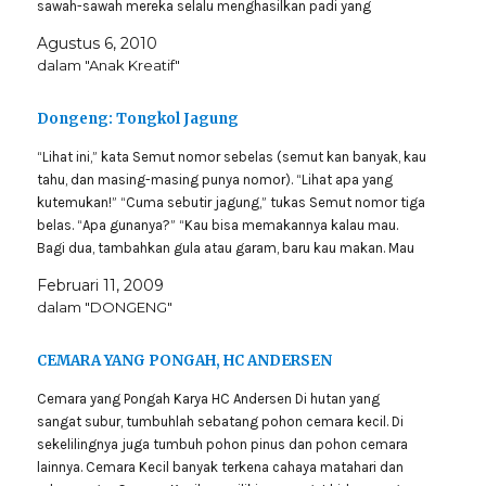
sawah-sawah mereka selalu menghasilkan padi yang
berlimpah ruah. Namun meski begitu, para penduduk di desa…
Agustus 6, 2010
dalam "Anak Kreatif"
Dongeng: Tongkol Jagung
“Lihat ini,” kata Semut nomor sebelas (semut kan banyak, kau
tahu, dan masing-masing punya nomor). “Lihat apa yang
kutemukan!” “Cuma sebutir jagung,” tukas Semut nomor tiga
belas. “Apa gunanya?” “Kau bisa memakannya kalau mau.
Bagi dua, tambahkan gula atau garam, baru kau makan. Mau
coba?” “Ya, jelas!” Kedua Semut mengambil…
Februari 11, 2009
dalam "DONGENG"
CEMARA YANG PONGAH, HC ANDERSEN
Cemara yang Pongah Karya HC Andersen Di hutan yang
sangat subur, tumbuhlah sebatang pohon cemara kecil. Di
sekelilingnya juga tumbuh pohon pinus dan pohon cemara
lainnya. Cemara Kecil banyak terkena cahaya matahari dan