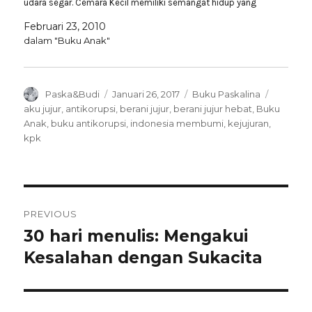
udara segar. Cemara Kecil memiliki semangat hidup yang
sangat besar. Ia selalu berkhayal menjadi Cemara yang
Februari 23, 2010
besar…
dalam "Buku Anak"
Author
Posted
Categories
Tags
Paska&Budi
Januari 26, 2017
Buku Paskalina
on
aku jujur
,
antikorupsi
,
berani jujur
,
berani jujur hebat
,
Buku
Anak
,
buku antikorupsi
,
indonesia membumi
,
kejujuran
,
kpk
Navigasi
PREVIOUS
pos
30 hari menulis: Mengakui
Previous
post:
Kesalahan dengan Sukacita