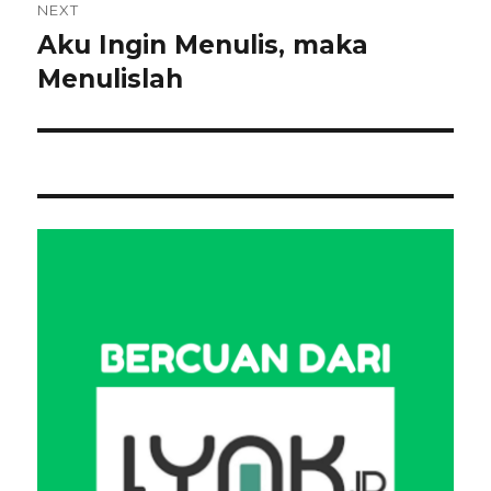
NEXT
Aku Ingin Menulis, maka
Next
post:
Menulislah