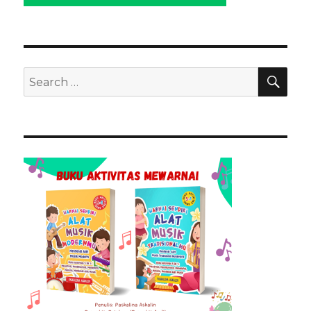
SEA
Search
for: