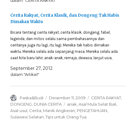
dalam "CERITA RAKYAT"
Cerita Rakyat, Cerita Klasik, dan Dongeng Tak Habis
Dimakan Waktu
Bicara tentang cerita rakyat, cerita klasik, dongeng, fabel,
legenda, dan mitos selalu sama pembahasannya dan
ceritanya juga itu lagi, itu lagi. Mereka tak habis dimakan
waktu. Mereka selalu ada sepanjang masa. Mereka selalu ada
saat kita baru lahir, anak-anak, remaja, dewasa, lanjut usia,
hingga tutup usia. Negeri yang kita cintai,…
September 27, 2012
dalam "Artikel"
Author
Posted
Categories
Paska&Budi
Desember 11, 2009
CERITA RAKYAT
,
on
Tags
DONGENG
,
DUNIA CERITA
anak
,
Asal Mula Selat Bali
,
Asal-usul
,
Cerita
,
Manik Angkeran
,
PENGETAHUAN
,
Sulawesi Selatan
,
Tips untuk Orang Tua