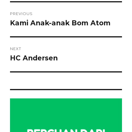
Navigasi
PREVIOUS
pos
Kami Anak-anak Bom Atom
Previous
post:
NEXT
HC Andersen
Next
post: