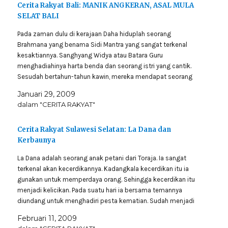
Cerita Rakyat Bali: MANIK ANGKERAN, ASAL MULA
SELAT BALI
Pada zaman dulu di kerajaan Daha hiduplah seorang
Brahmana yang benama Sidi Mantra yang sangat terkenal
kesaktiannya. Sanghyang Widya atau Batara Guru
menghadiahinya harta benda dan seorang istri yang cantik.
Sesudah bertahun-tahun kawin, mereka mendapat seorang
anak yang mereka namai Manik Angkeran. Meskipun Manik
Januari 29, 2009
Angkeran seorang pemuda yang gagah dan…
dalam "CERITA RAKYAT"
Cerita Rakyat Sulawesi Selatan: La Dana dan
Kerbaunya
La Dana adalah seorang anak petani dari Toraja. Ia sangat
terkenal akan kecerdikannya. Kadangkala kecerdikan itu ia
gunakan untuk memperdaya orang. Sehingga kecerdikan itu
menjadi kelicikan. Pada suatu hari ia bersama temannya
diundang untuk menghadiri pesta kematian. Sudah menjadi
kebiasaan di tanah toraja bahwa setiap tamu akan mendapat
Februari 11, 2009
daging kerbau.…