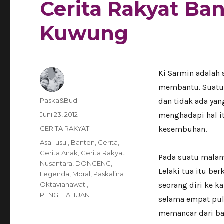
Cerita Rakyat Ba
Kuwung
Ki Sarmin adalah 
membantu. Suatu 
Author
Paska&Budi
dan tidak ada ya
Posted
Juni 23, 2012
menghadapi hal i
on
Categories
CERITA RAKYAT
kesembuhan.
Tags
Asal-usul
,
Banten
,
Cerita
,
Cerita Anak
,
Cerita Rakyat
Pada suatu malam
Nusantara
,
DONGENG
,
Lelaki tua itu be
Legenda
,
Moral
,
Paskalina
Oktavianawati
,
seorang diri ke k
PENGETAHUAN
selama empat pulu
memancar dari ba