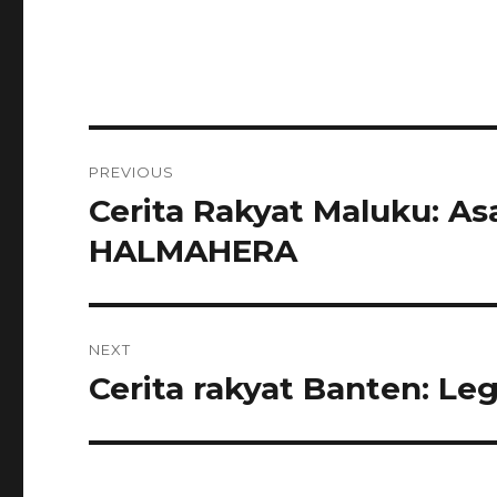
Navigasi
PREVIOUS
pos
Cerita Rakyat Maluku: As
Previous
post:
HALMAHERA
NEXT
Cerita rakyat Banten: L
Next
post: