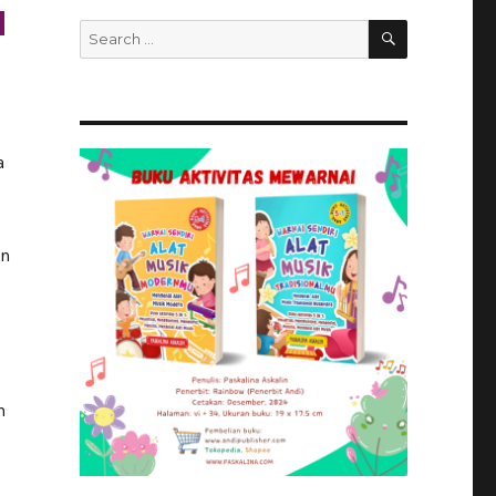
u
SEARCH
Search
for:
a
an
h