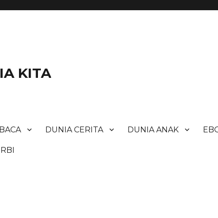
A KITA
BACA
DUNIA CERITA
DUNIA ANAK
EBO
RBI