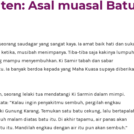
nten: Asal muasal Bat
seorang saudagar yang sangat kaya. Ia amat baik hati dan suk
ketika, musibah menimpanya. Tiba-tiba saja kakinya lumpuh
ng mampu menyembuhkan. Ki Samir tabah dan sabar
tu. Ia banyak berdoa kepada yang Maha Kuasa supaya diberik
, seorang lelaki tua mendatangi Ki Sarmin dalam mimpi.
rkata: “Kalau ingin penyakitmu sembuh, pergilah engkau
aki Gunung Karang. Temukan satu batu cekung, lalu bertapala
h malam diatas batu itu. Di akhir tapamu, air panas akan
tu itu. Mandilah engkau dengan air itu pun akan sembuh.”