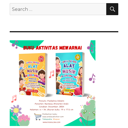
SEA
Search
for: