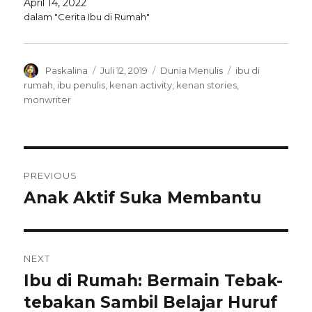
April 14, 2022
dalam "Cerita Ibu di Rumah"
Author
Posted
Categories
Tags
Paskalina
Juli 12, 2019
Dunia Menulis
ibu di
on
rumah
,
ibu penulis
,
kenan activity
,
kenan stories
,
monwriter
Navigasi
PREVIOUS
pos
Anak Aktif Suka Membantu
Previous
post:
NEXT
Ibu di Rumah: Bermain Tebak-
Next
post:
tebakan Sambil Belajar Huruf