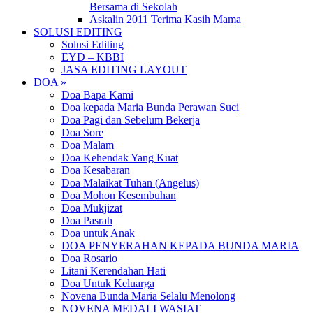
Bersama di Sekolah
Askalin 2011 Terima Kasih Mama
SOLUSI EDITING
Solusi Editing
EYD – KBBI
JASA EDITING LAYOUT
DOA »
Doa Bapa Kami
Doa kepada Maria Bunda Perawan Suci
Doa Pagi dan Sebelum Bekerja
Doa Sore
Doa Malam
Doa Kehendak Yang Kuat
Doa Kesabaran
Doa Malaikat Tuhan (Angelus)
Doa Mohon Kesembuhan
Doa Mukjizat
Doa Pasrah
Doa untuk Anak
DOA PENYERAHAN KEPADA BUNDA MARIA
Doa Rosario
Litani Kerendahan Hati
Doa Untuk Keluarga
Novena Bunda Maria Selalu Menolong
NOVENA MEDALI WASIAT