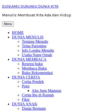
Skip
DUNIAMU DUNIAKU DUNIA KITA
to
content
Menulis Membuat Kita Ada dan Hidup
Menu
HOME
DUNIA MENULIS
Tentang Menulis
Tema Parenting
Info Lomba Menulis
Usaha Nang Omah
DUNIA MEMBACA
Resensi buku
Membaca Buku
Buku Rekomendasi
DUNIA CERITA
Cerita Pendek
Puisi
Aku Juga Manusia
Cerita Ibu di Rumah
Fiksi
DUNIA ANAK
Dunia Bermain