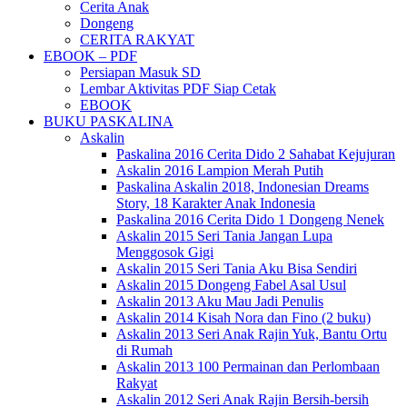
Cerita Anak
Dongeng
CERITA RAKYAT
EBOOK – PDF
Persiapan Masuk SD
Lembar Aktivitas PDF Siap Cetak
EBOOK
BUKU PASKALINA
Askalin
Paskalina 2016 Cerita Dido 2 Sahabat Kejujuran
Askalin 2016 Lampion Merah Putih
Paskalina Askalin 2018, Indonesian Dreams
Story, 18 Karakter Anak Indonesia
Paskalina 2016 Cerita Dido 1 Dongeng Nenek
Askalin 2015 Seri Tania Jangan Lupa
Menggosok Gigi
Askalin 2015 Seri Tania Aku Bisa Sendiri
Askalin 2015 Dongeng Fabel Asal Usul
Askalin 2013 Aku Mau Jadi Penulis
Askalin 2014 Kisah Nora dan Fino (2 buku)
Askalin 2013 Seri Anak Rajin Yuk, Bantu Ortu
di Rumah
Askalin 2013 100 Permainan dan Perlombaan
Rakyat
Askalin 2012 Seri Anak Rajin Bersih-bersih