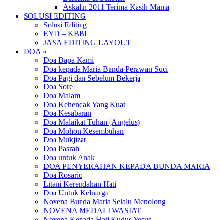
Askalin 2011 Terima Kasih Mama
SOLUSI EDITING
Solusi Editing
EYD – KBBI
JASA EDITING LAYOUT
DOA »
Doa Bapa Kami
Doa kepada Maria Bunda Perawan Suci
Doa Pagi dan Sebelum Bekerja
Doa Sore
Doa Malam
Doa Kehendak Yang Kuat
Doa Kesabaran
Doa Malaikat Tuhan (Angelus)
Doa Mohon Kesembuhan
Doa Mukjizat
Doa Pasrah
Doa untuk Anak
DOA PENYERAHAN KEPADA BUNDA MARIA
Doa Rosario
Litani Kerendahan Hati
Doa Untuk Keluarga
Novena Bunda Maria Selalu Menolong
NOVENA MEDALI WASIAT
Novena Kepada Hati Kudus Yesus