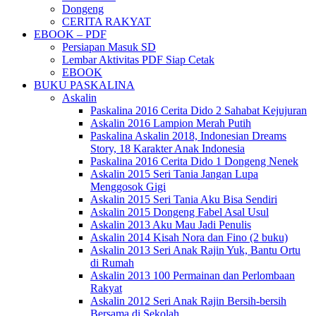
Dongeng
CERITA RAKYAT
EBOOK – PDF
Persiapan Masuk SD
Lembar Aktivitas PDF Siap Cetak
EBOOK
BUKU PASKALINA
Askalin
Paskalina 2016 Cerita Dido 2 Sahabat Kejujuran
Askalin 2016 Lampion Merah Putih
Paskalina Askalin 2018, Indonesian Dreams
Story, 18 Karakter Anak Indonesia
Paskalina 2016 Cerita Dido 1 Dongeng Nenek
Askalin 2015 Seri Tania Jangan Lupa
Menggosok Gigi
Askalin 2015 Seri Tania Aku Bisa Sendiri
Askalin 2015 Dongeng Fabel Asal Usul
Askalin 2013 Aku Mau Jadi Penulis
Askalin 2014 Kisah Nora dan Fino (2 buku)
Askalin 2013 Seri Anak Rajin Yuk, Bantu Ortu
di Rumah
Askalin 2013 100 Permainan dan Perlombaan
Rakyat
Askalin 2012 Seri Anak Rajin Bersih-bersih
Bersama di Sekolah