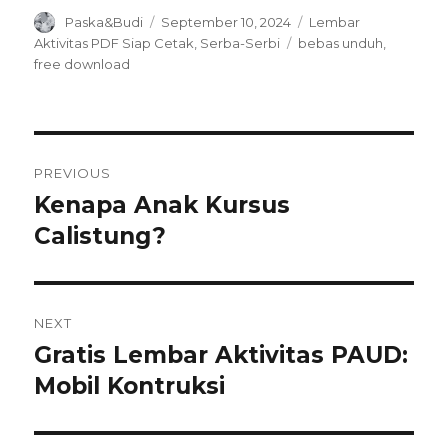
Author
Posted
Categories
Paska&Budi
September 10, 2024
Lembar
on
Tags
Aktivitas PDF Siap Cetak
,
Serba-Serbi
bebas unduh
,
free download
Navigasi
PREVIOUS
pos
Kenapa Anak Kursus
Previous
post:
Calistung?
NEXT
Gratis Lembar Aktivitas PAUD:
Next
post:
Mobil Kontruksi