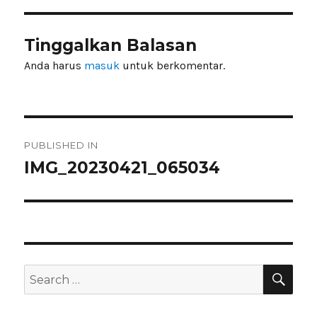
Tinggalkan Balasan
Anda harus
masuk
untuk berkomentar.
Navigasi
PUBLISHED IN
pos
IMG_20230421_065034
SEA
Search
for: