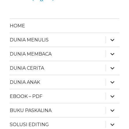
HOME
expand
DUNIA MENULIS
child
menu
expand
DUNIA MEMBACA
child
menu
expand
DUNIA CERITA
child
menu
expand
DUNIA ANAK
child
menu
expand
EBOOK – PDF
child
menu
expand
BUKU PASKALINA
child
menu
expand
SOLUSI EDITING
child