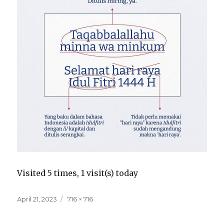
Visited 5 times, 1 visit(s) today
Posted
Full
April 21, 2023
716 × 716
on
size